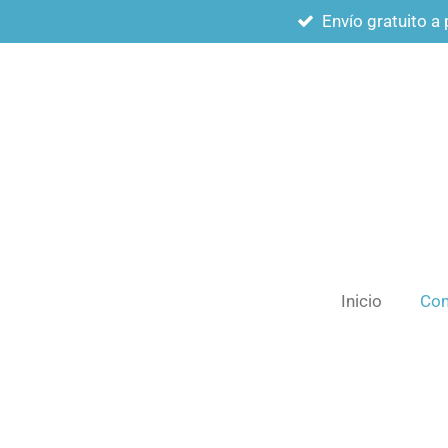
Envío gratuito a 
Ir
al
contenido
principal
Inicio
Com