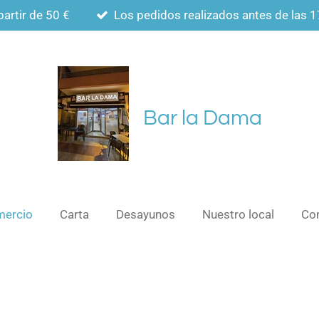
partir de 50 €
Los pedidos realizados antes de las 1
Bar la Dama
ercio
Carta
Desayunos
Nuestro local
Co