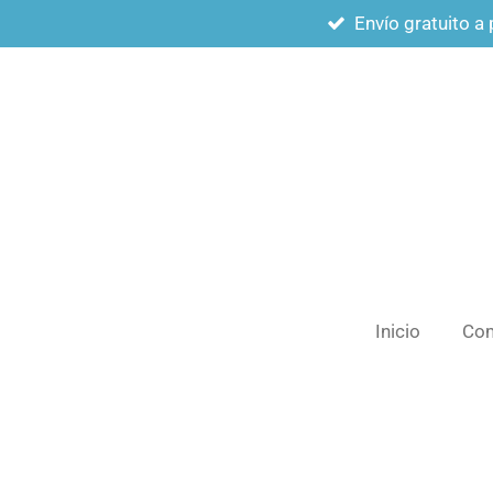
Envío gratuito a 
Ir
al
contenido
principal
Inicio
Com