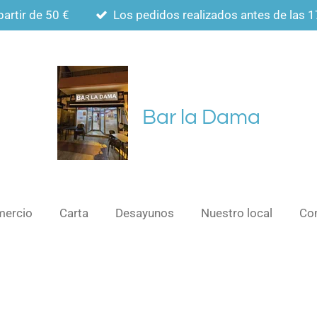
partir de 50 €
Los pedidos realizados antes de las 1
Bar la Dama
ercio
Carta
Desayunos
Nuestro local
Co