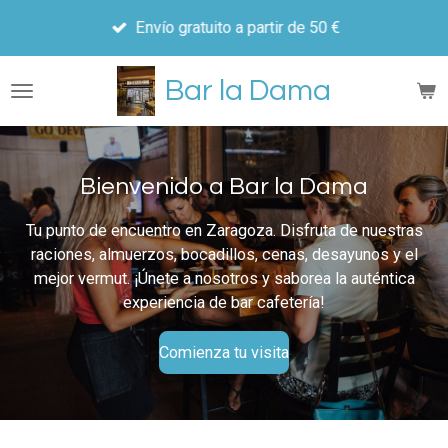
Ir
Envío gratuito a partir de 50 €
al
contenido
Bar la Dama
principal
Bienvenido a Bar la Dama
Tu punto de encuentro en Zaragoza. Disfruta de nuestras
raciones, almuerzos, bocadillos, cenas, desayunos y el
mejor vermut. ¡Únete a nosotros y saborea la auténtica
experiencia de bar cafetería!
Comienza tu visita