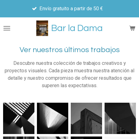
Los pedi
Ir
Envío gratuito a partir de 50 €
hoy
al
contenido
Bar la Dama
principal
Ver nuestros últimos trabajos
Descubre nuestra colección de trabajos creativos y
proyectos visuales. Cada pieza muestra nuestra atención al
detalle y nuestro compromiso de ofrecer resultados que
superen las expectativas.